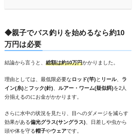
◆親子でバス釣りを始めるなら約10
万円は必要
結論から言うと、
総額は約10万円
かかりました。
理由としては、最低限必要な
ロッド(竿)
と
リール
、
ラ
イン(糸)
と
フック(針)
、
ルアー・ワーム(疑似餌)
を
2人
分揃えるのにお金がかかります。
さらに水中の状況を見たり、目へのダメージを減らす
効果がある
偏光グラス(サングラス)
、
日差しや虫から
頭や体を守る
帽子
や
ウェア
です。