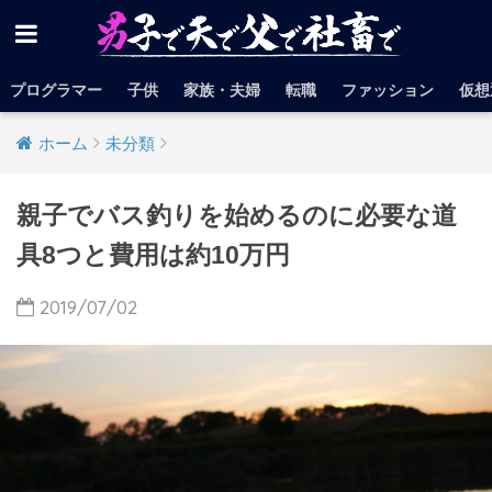
プログラマー
子供
家族・夫婦
転職
ファッション
仮想
ホーム
未分類
親子でバス釣りを始めるのに必要な道
具8つと費用は約10万円
2019/07/02